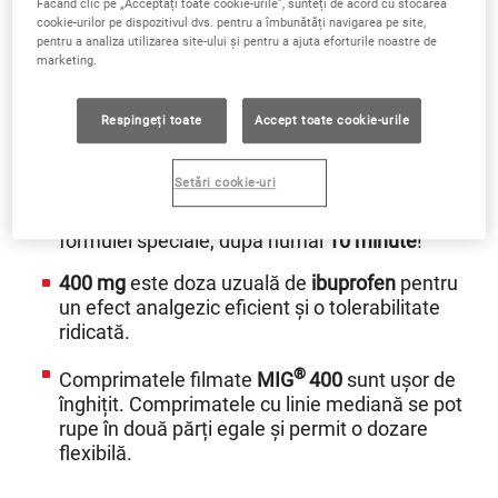
Făcând clic pe „Acceptați toate cookie-urile”, sunteți de acord cu stocarea
Fiecare comprimat
cookie-urilor pe dispozitivul dvs. pentru a îmbunătăți navigarea pe site,
pentru a analiza utilizarea site-ului și pentru a ajuta eforturile noastre de
®
filmat
MIG
400
conține
400 mg
din
marketing.
ingredientul activ ibuprofen.
Ibuprofenul
combină cu succes o eficiență
Respingeți toate
Accept toate cookie-urile
ridicată în combaterea durerii și o tolerabilitate
bună.
Setări cookie-uri
®
MIG
400
începe să funcționeze datorită
formulei speciale, după numai
10 minute
!
400 mg
este doza uzuală de
ibuprofen
pentru
un efect analgezic eficient și o tolerabilitate
ridicată.
®
Comprimatele filmate
MIG
400
sunt ușor de
înghițit. Comprimatele cu linie mediană se pot
rupe în două părți egale și permit o dozare
flexibilă.