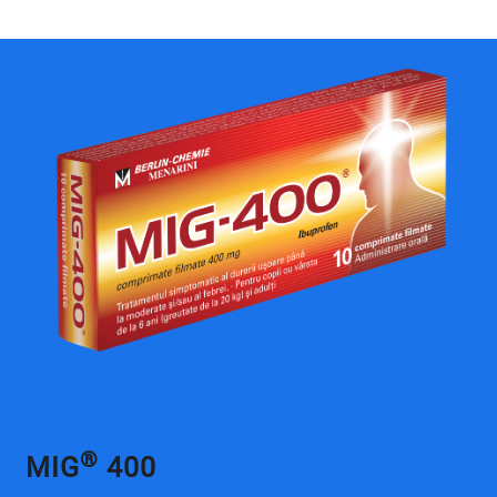
®
MIG
400